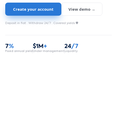
Create your account
View demo →
Deposit in fiat ·
Withdraw 24/7
·
Covered yields 🛡️
7
%
$1M
+
24
/7
Fixed annual yield
Under management
Liquidity