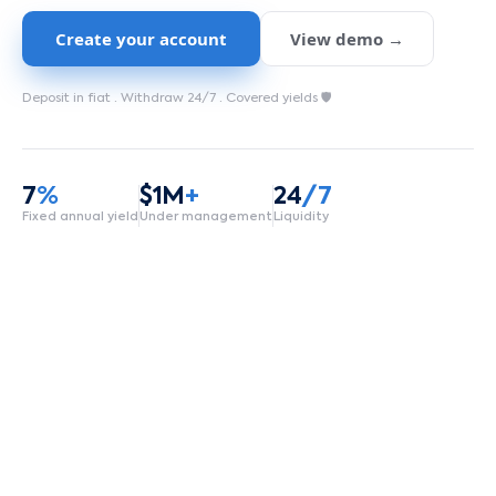
Create your account
View demo →
Deposit in fiat ·
Withdraw 24/7
·
Covered yields 🛡️
7
%
$1M
+
24
/7
Fixed annual yield
Under management
Liquidity