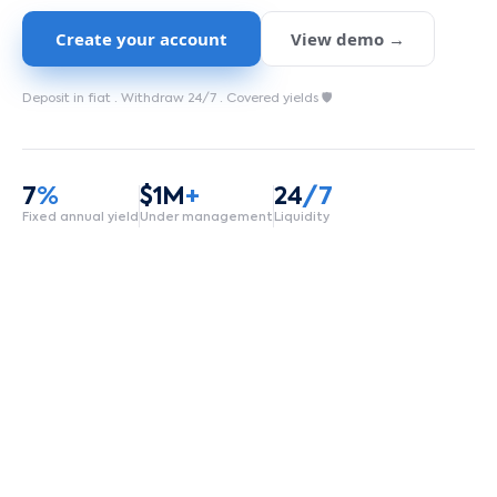
Create your account
View demo →
Deposit in fiat ·
Withdraw 24/7
·
Covered yields 🛡️
7
%
$1M
+
24
/7
Fixed annual yield
Under management
Liquidity