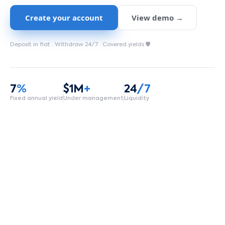
Create your account
View demo →
Deposit in fiat ·
Withdraw 24/7
·
Covered yields 🛡️
7
%
$1M
+
24
/7
Fixed annual yield
Under management
Liquidity