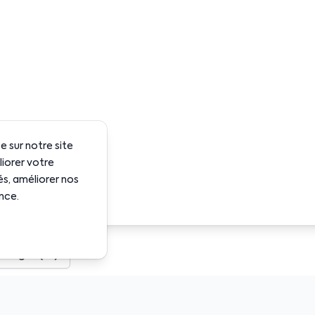
 sur notre site
liorer votre
és, améliorer nos
nce.
harger (FR)